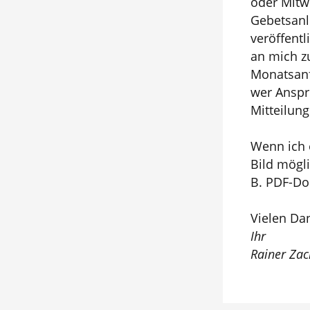
oder Mitw
Gebetsanli
veröffent
an mich z
Monatsanf
wer Anspre
Mitteilun
Wenn ich e
Bild mögl
B. PDF-Do
Vielen Da
Ihr
Rainer Zac