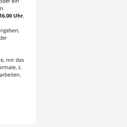
oder ein
en
 16.00 Uhr
,
angeben,
der
ie, mir das
rmate, z.
arbeiten.