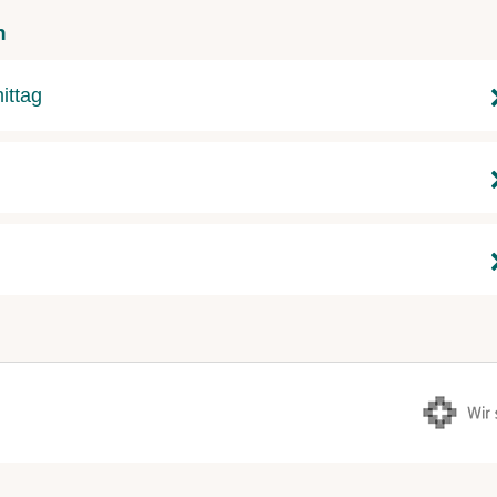
n
ittag